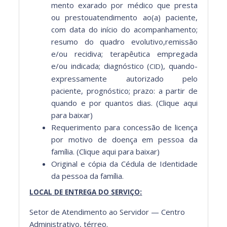
men­to exara­do por médi­co que pres­ta
ou prestoua­tendi­men­to ao(a) paciente,
com data do iní­cio do acom­pan­hamen­to;
resumo do quadro evolutivo,remissão
e/ou recidi­va; ter­apêu­ti­ca empre­ga­da
e/ou indi­ca­da; diag­nós­ti­co (
), quan­do­
CID
ex­pres­sa­mente autor­iza­do pelo
paciente, prognós­ti­co; pra­zo: a par­tir de
quan­do e por quan­tos dias. (Clique aqui
para baixar)
Requer­i­men­to para con­cessão de licença
por moti­vo de doença em pes­soa da
família. (Clique aqui para baixar)
Orig­i­nal e cópia da Cédu­la de Iden­ti­dade
da pes­soa da família.
:
LOCAL
DE
ENTREGA
DO
SERVIÇO
Setor de Atendi­men­to ao Servi­dor — Cen­tro
Admin­is­tra­ti­vo, térreo.