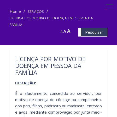
Home
SERVIÇOS
LICENÇA
POR
MOTIVO
DE
DOENÇA
EM
PESSOA
DA
FAMÍLIA
A
Pesquisar
A
A
por:
LICENÇA
POR
MOTIVO
DE
DOENÇA
EM
PESSOA
DA
FAMÍLIA
:
DESCRIÇÃO
É o afas­ta­men­to con­ce­di­do ao servi­dor, por
moti­vo de doença do côn­juge ou com­pan­heiro,
dos pais, fil­hos, padras­to ou madras­ta, entea­do
e avós, medi­ante com­pro­vação por jun­ta médi­