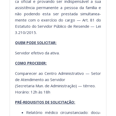
ca ofi­cial e provan­do ser indis­pen­sáv­el a sua
assistên­cia per­ma­nente a pes­soa da família e
não poden­do esta ser presta­da simul­tane­a­
mente com o exer­cí­cio do car­go — Art. 81 do
Estatu­to do Servi­dor Públi­co de Resende — Lei
3.210/2015.
:
QUEM
PODE
SOLICITAR
Servi­dor efe­ti­vo da ati­va.
:
COMO
PROCEDER
Com­pare­cer ao Cen­tro Admin­is­tra­ti­vo — Setor
de Atendi­men­to ao Servi­dor
(Sec­re­taria Mun. de Admin­is­tração) — térreo.
Horário: 12h às 18h
:
PRÉ-REQUISITOS
DE
SOLICITAÇÃO
Relatório médi­co cir­cun­stan­ci­a­do: doc­u­